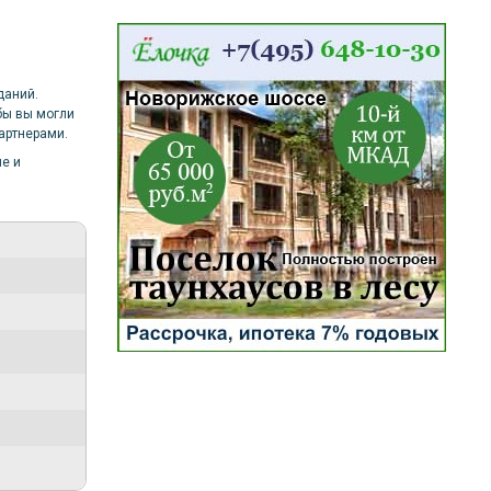
даний.
бы вы могли
артнерами.
е и